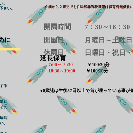
い。
０歳から２歳児でも住民税非課税世帯は保育料無償化に
下さい。
​開園時間 7：30～18：30
めに
​開園日 月曜日～土曜日
​休園日 日曜日・祝日・
延長保育
7:00～７:30
￥100/30分
18:30～19:00
￥100/10分
する
●0歳児は生後57日以上で首が座っている事が
送迎
その
病院
い。