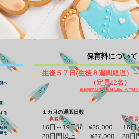
保育料について
生後５７日(生後８週間
（定員12名）
所へ
保育園では生後57日以降からでは
園
１カ月の通園日数
する
地域枠
従業員
さい。
16日～19日間 ¥25,000 16
危険
鍵を
20日間以上 ¥27,000 20日