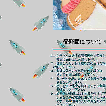
​登降園について
１．お子さんは必ず保護者同伴で登園し
​ 確実に保育士にお渡し下さい。
２．登園したら、持ち物を決められた場
収納して下さい。
３．家族以外の方が送迎される場合は
その旨を園に連絡して下さい。
４．食べ物や玩具、お金などを持って登
させないで下さい。
​５．朝、お家で排泄を済ませてから登園
習慣をつけて下さい。
６．通用門の開閉には十分気を付けて下
小さな子供が道路に飛び出すと大変
です。必ず開閉のたびに扉を閉めて
​ かけて下さい。