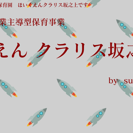
保育園 ほいくえんクラリス坂之上です
企業主導型保育事業
えん クラリス坂
by sun