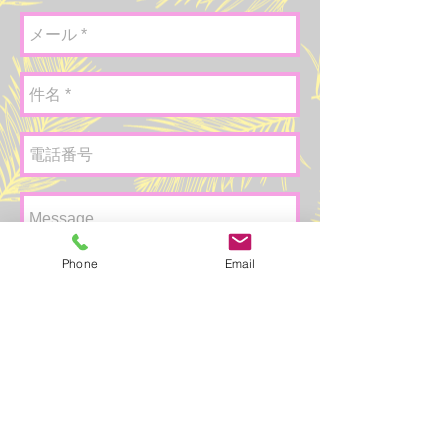
Phone
Email
送信