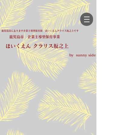
鹿児島市にあります企業主導型保育園 ほいくえんクラリス坂之上です
鹿児島市 企業主導型保育事業
ほいくえん クラリス坂之上
by sunny side