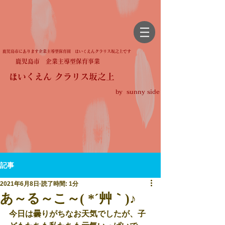
鹿児島市にあります企業主導型保育園 ほいくえんクラリス坂之上です
鹿児島市 企業主導型保育事業
ほいくえん クラリス坂之上
by sunny side
記事
2021年6月8日
読了時間: 1分
あ～る～こ～( *´艸｀)♪
今日は曇りがちなお天気でしたが、子