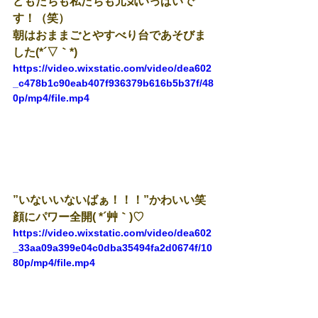
どもたちも私たちも元気いっぱいで
す！（笑）
朝はおままごとやすべり台であそびま
した(*´▽｀*)
https://video.wixstatic.com/video/dea602
_c478b1c90eab407f936379b616b5b37f/48
0p/mp4/file.mp4
”いないいないばぁ！！！”かわいい笑
顔にパワー全開( *´艸｀)♡
https://video.wixstatic.com/video/dea602
_33aa09a399e04c0dba35494fa2d0674f/10
80p/mp4/file.mp4