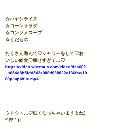
☆ハヤシライス
☆コーンサラダ
☆コンソメスープ
☆くだもの
たくさん遊んで♡シャワーをして♡お
いしい給食♡幸せすぎて…♡
https://video.wixstatic.com/video/dea602
_b854d8b5fdd542a088d938822c136fce/10
80p/mp4/file.mp4
ウトウト…♡眠くなっちゃいますよね( 
*´艸｀)♪