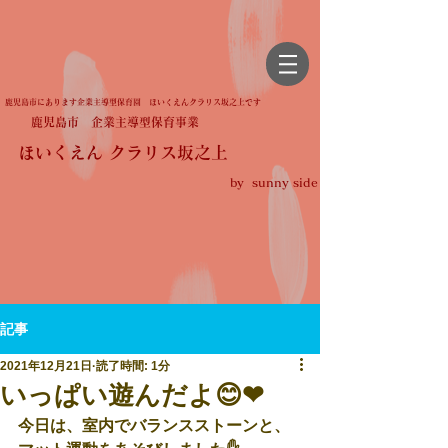
鹿児島市にあります企業主導型保育園 ほいくえんクラリス坂之上です
鹿児島市 企業主導型保育事業
ほいくえん クラリス坂之上
by sunny side
記事
2021年12月21日
読了時間: 1分
いっぱい遊んだよ😊❤
今日は、室内でバランスストーンと、