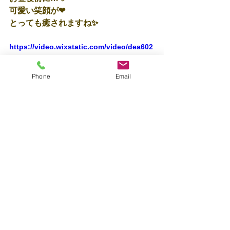
可愛い笑顔が❤
とっても癒されますね✨
https://video.wixstatic.com/video/dea602
_cce4cac7f4784fd3b3f47a15779898df/480
p/mp4/file.mp4
Phone
Email
保育士🍎近道