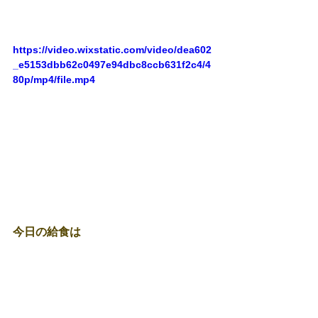
https://video.wixstatic.com/video/dea602
_e5153dbb62c0497e94dbc8ccb631f2c4/4
80p/mp4/file.mp4
今日の給食は