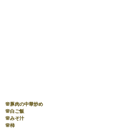
🌸豚肉の中華炒め
🌸白ご飯
🌸みそ汁
🌸柿