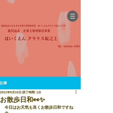
鹿児島市にあります企業主導型保育園 ほいくえんクラリス坂之上です
鹿児島市 企業主導型保育事業
ほいくえん クラリス坂之上
by sunny side
記事
2021年9月16日
読了時間: 1分
お散歩日和👀✨
今日はお天気も良くお散歩日和ですね