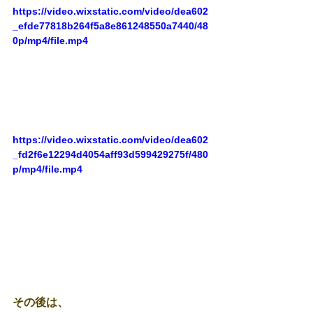
https://video.wixstatic.com/video/dea602
_efde77818b264f5a8e861248550a7440/48
0p/mp4/file.mp4
https://video.wixstatic.com/video/dea602
_fd2f6e12294d4054aff93d599429275f/480
p/mp4/file.mp4
その後は、