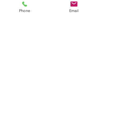
Phone
Email
🌸魚のクリームソースがけ
🌸ブロッコリーサラダ
🌸イタリアンスープ
🌸白ご飯
おいしく食べました( ´∀｀ )❤❤❤❤❤
保育士🍎近道