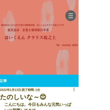
鹿児島市にあります企業主導型保育園 ほいくえんクラリス坂之上です
鹿児島市 企業主導型保育事業
ほいくえん クラリス坂之上
by sunny side
記事
2022年1月13日
読了時間: 1分
たのしいな～😊
こんにちは。今日もみんな元気いっぱ