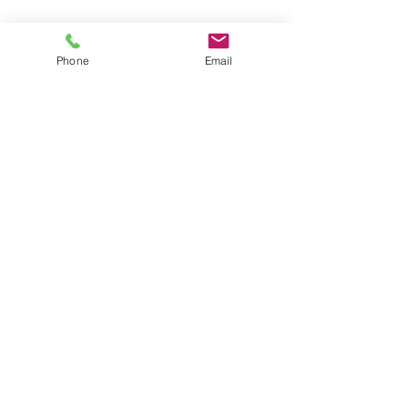
Phone
Email
暖かい毛布をかぶって
気持ちよさそうにお昼寝中です(˘ω˘)💤