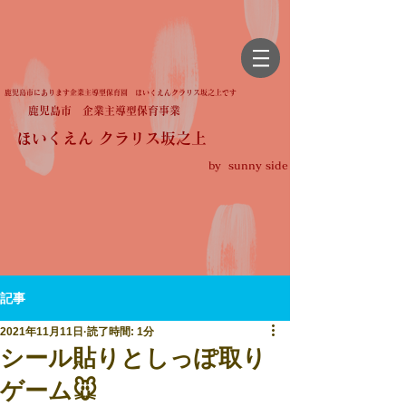
鹿児島市にあります企業主導型保育園 ほいくえんクラリス坂之上です
鹿児島市 企業主導型保育事業
ほいくえん クラリス坂之上
by sunny side
記事
2021年11月11日
読了時間: 1分
シール貼りとしっぽ取り
ゲーム🐭