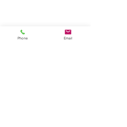
Phone
Email
おかわりをしてお腹いっぱいのこども
たち😊
ぐっすりお昼寝をしています(˘ω˘)
　　　　　　　　　　　　　　　　保
育士🍎近道