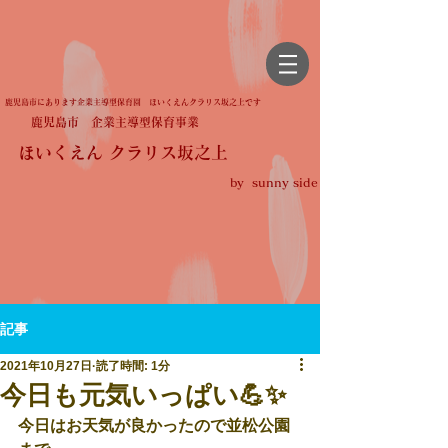
鹿児島市にあります企業主導型保育園 ほいくえんクラリス坂之上です
鹿児島市 企業主導型保育事業
ほいくえん クラリス坂之上
by sunny side
記事
2021年10月27日
読了時間: 1分
今日も元気いっぱい💪✨
今日はお天気が良かったので並松公園