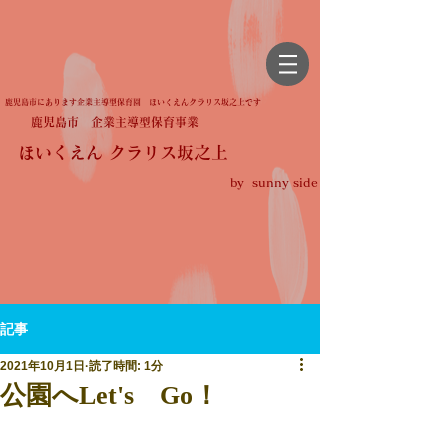
鹿児島市にあります企業主導型保育園 ほいくえんクラリス坂之上です
鹿児島市 企業主導型保育事業
ほいくえん クラリス坂之上
by sunny side
記事
2021年10月1日
読了時間: 1分
公園へLet's Go！