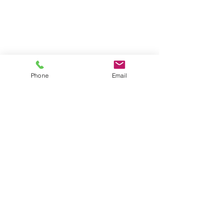
Phone
Email
いっぱい食べてぐっすり寝ています😪
💤
来週もたくさん遊ぼうね♡
保育士☆上薗