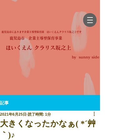
鹿児島市にあります企業主導型保育園 ほいくえんクラリス坂之上です
鹿児島市 企業主導型保育事業
ほいくえん クラリス坂之上
by sunny side
記事
2021年6月25日
読了時間: 1分
大きくなったかなぁ( *´艸
｀)♪