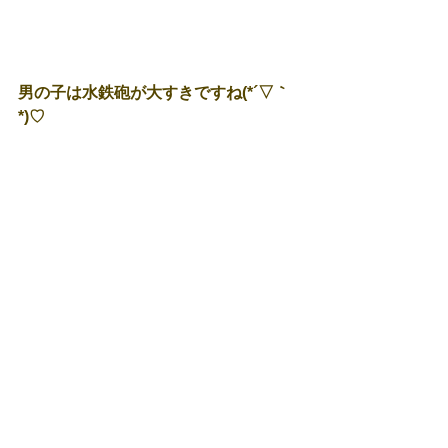
男の子は水鉄砲が大すきですね(*´▽｀
*)♡