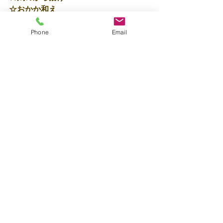
☆おかか和え
☆みそ汁
Phone
Email
モグモグ…おいしいなぁ♡とウトウ
ト…ねむたいなぁ。がコラボレーショ
ン！！！