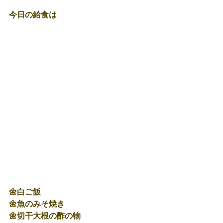
今日の給食は
🌼白ご飯
🌼魚のみそ焼き
🌼切干大根の酢の物