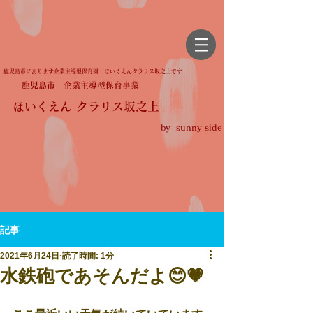
鹿児島市にあります企業主導型保育園 ほいくえんクラリス坂之上です
鹿児島市 企業主導型保育事業
ほいくえん クラリス坂之上
by sunny side
記事
2021年6月24日
読了時間: 1分
水鉄砲であそんだよ😊💗