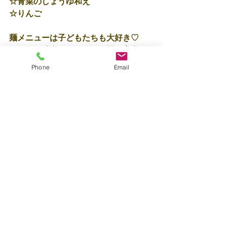
☆青菜のしょうゆ和え
☆りんご
麺メニューは子どもたちも大好き♡
おいしい給食をあっという間に完食( *
´艸｀)♪
Phone
Email
たくさんあそんで、たくさん食べて、
ぐっすり夢の中ですm(__)m♡　保育士
✨森元
すべて表示
最新記事