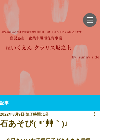
鹿児島市にあります企業主導型保育園 ほいくえんクラリス坂之上です
鹿児島市 企業主導型保育事業
ほいくえん クラリス坂之上
by sunny side
記事
2022年3月9日
読了時間: 1分
石あそび( *´艸｀)♩