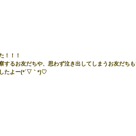
た！！！
察するお友だちや、思わず泣き出してしまうお友だちも
たよー(*´▽｀*)♡