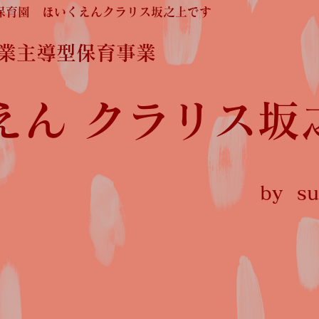
保育園 ほいくえんクラリス坂之上です
企業主導型保育事業
えん クラリス坂
by sun