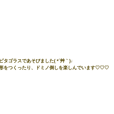
タゴラスであそびました( *´艸｀)♩
形をつくったり、ドミノ倒しを楽しんでいます♡♡♡