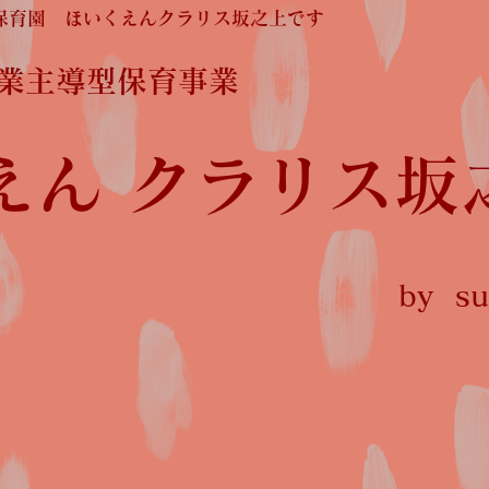
保育園 ほいくえんクラリス坂之上です
企業主導型保育事業
えん クラリス坂
by sun