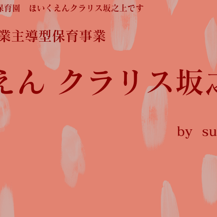
保育園 ほいくえんクラリス坂之上です
企業主導型保育事業
えん クラリス坂
by sun