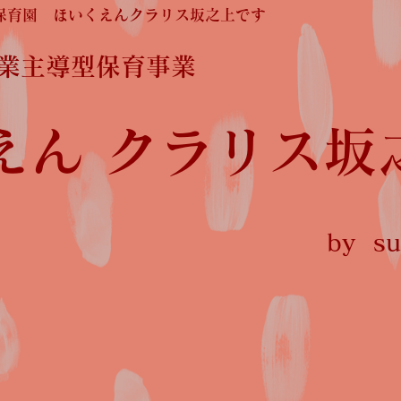
保育園 ほいくえんクラリス坂之上です
企業主導型保育事業
えん クラリス坂
by sun