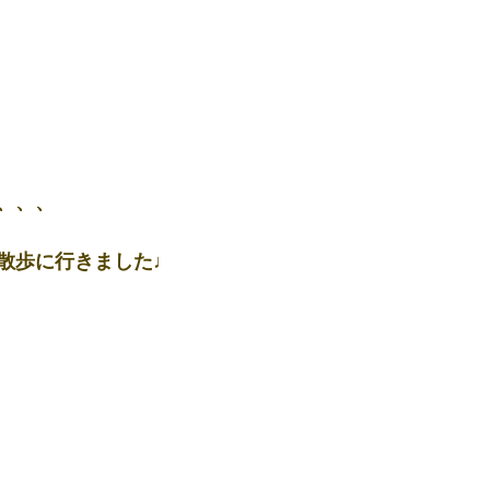
、、、
散歩に行きました♩