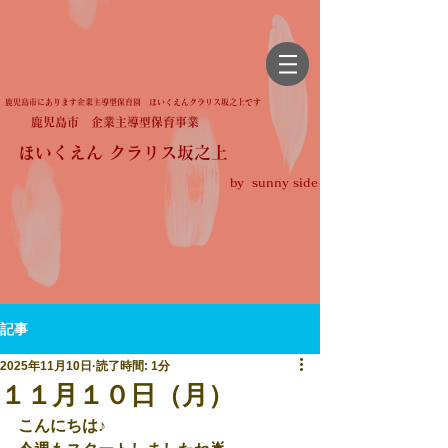
鹿児島市にあります企業主導型保育園 ほいくえんクラリス坂之上です
鹿児島市 企業主導型保育事業
ほいくえん クラリス坂之上
by sunny side
記事
2025年11月10日
読了時間: 1分
１１月１０日（月）
こんにちは♪