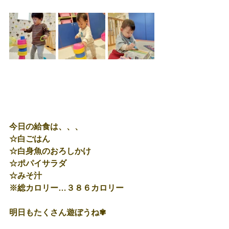
今日の給食は、、、
☆白ごはん
☆白身魚のおろしかけ
☆ポパイサラダ
☆みそ汁
※総カロリー…３８６カロリー
明日もたくさん遊ぼうね✾