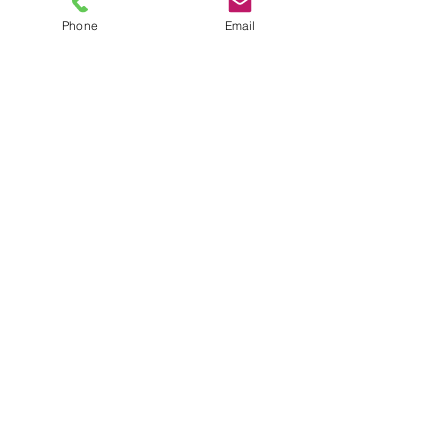
すべて表示
最新記事
Phone
Email
コメント
７月２９日(水)
７月２７日(月)