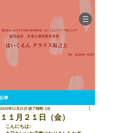
鹿児島市にあります企業主導型保育園 ほいくえんクラリス坂之上です
鹿児島市 企業主導型保育事業
ほいくえん クラリス坂之上
by sunny side
記事
2025年11月21日
読了時間: 1分
１１月２１日（金）
こんにちは♪