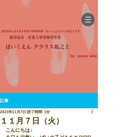
鹿児島市にあります企業主導型保育園 ほいくえんクラリス坂之上です
鹿児島市 企業主導型保育事業
ほいくえん クラリス坂之上
by sunny side
記事
2023年11月7日
読了時間: 1分
１１月７日（火）
こんにちは♪