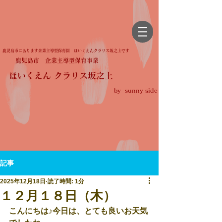
鹿児島市にあります企業主導型保育園 ほいくえんクラリス坂之上です
鹿児島市 企業主導型保育事業
ほいくえん クラリス坂之上
by sunny side
記事
2025年12月18日
読了時間: 1分
１２月１８日（木）
こんにちは♪今日は、とても良いお天気