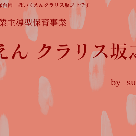
保育園 ほいくえんクラリス坂之上です
企業主導型保育事業
えん クラリス坂
by sun