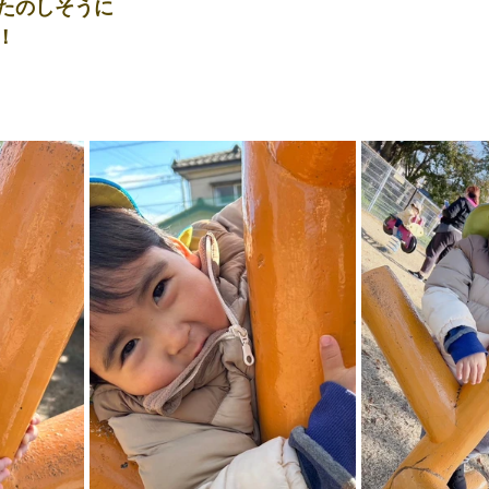
たのしそうに
！