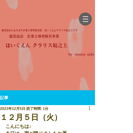
鹿児島市にあります企業主導型保育園 ほいくえんクラリス坂之上です
鹿児島市 企業主導型保育事業
ほいくえん クラリス坂之上
by sunny side
記事
2023年12月5日
読了時間: 1分
１２月５日（火）
こんにちは♪