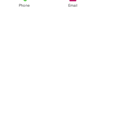
明日もたくさん遊ぼうね～💞
Phone
Email
保育士☆田村
すべて表示
最新記事