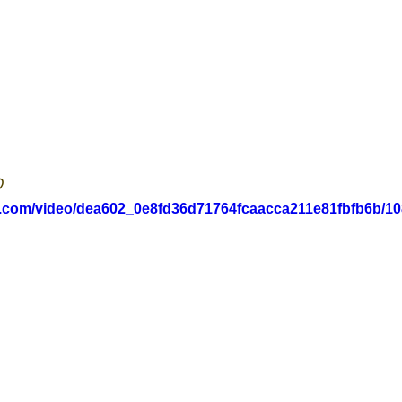
♡
tic.com/video/dea602_0e8fd36d71764fcaacca211e81fbfb6b/10