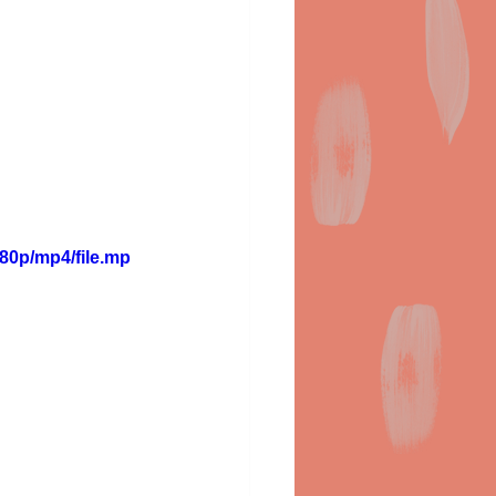
80p/mp4/file.mp