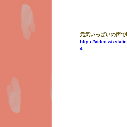
元気いっぱいの声で
https://video.wixsta
4