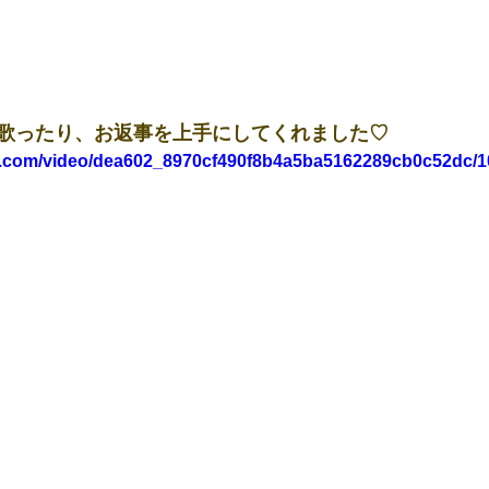
歌ったり、お返事を上手にしてくれました♡
tic.com/video/dea602_8970cf490f8b4a5ba5162289cb0c52dc/1