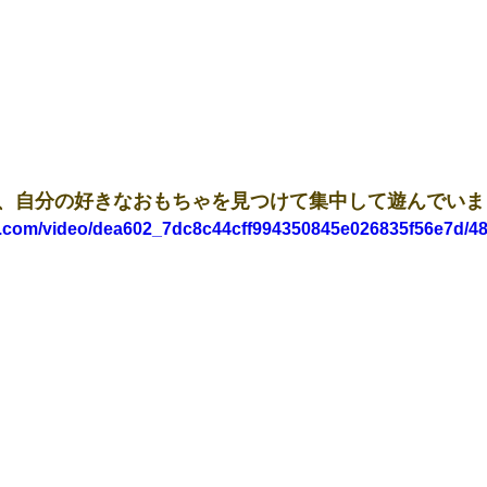
、自分の好きなおもちゃを見つけて集中して遊んでいま
tic.com/video/dea602_7dc8c44cff994350845e026835f56e7d/48