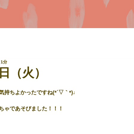
 1分
日（火）
持ちよかったですね(*´▽｀*)♩
ちゃであそびました！！！