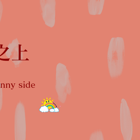
之上
ny side