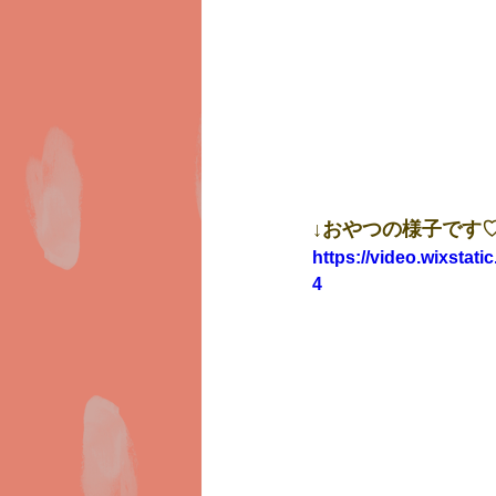
↓おやつの様子です
https://video.wixsta
4