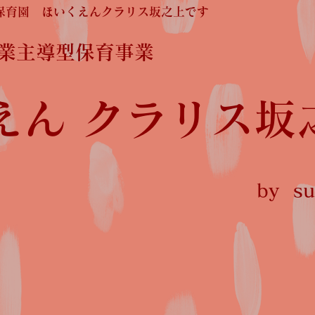
保育園 ほいくえんクラリス坂之上です
企業主導型保育事業
えん クラリス坂
by sun