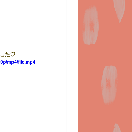
した♡
0p/mp4/file.mp4