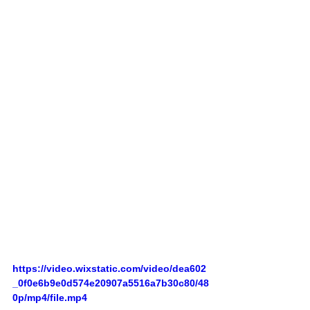
https://video.wixstatic.com/video/dea602
_0f0e6b9e0d574e20907a5516a7b30c80/48
0p/mp4/file.mp4