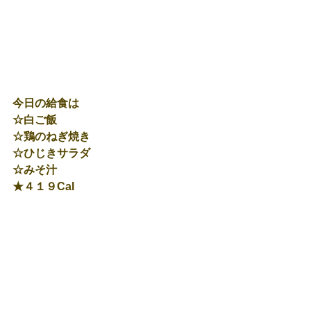
今日の給食は
☆白ご飯
☆鶏のねぎ焼き
☆ひじきサラダ
☆みそ汁
★４１９Cal