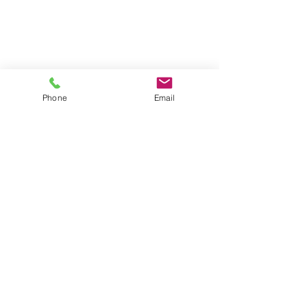
Phone
Email
おいしかったね😋💕
※咳や鼻水が出ている子が増えていま
す。
早めの病院受診をお願いしますm(__)m
保育士☆上薗