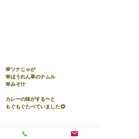
🌸ツナじゃが
🌸ほうれん草のナムル
🌸みそ汁
カレーの味がする〜と
もぐもぐたべていました😋
明日もいっぱいあそぼうね✨