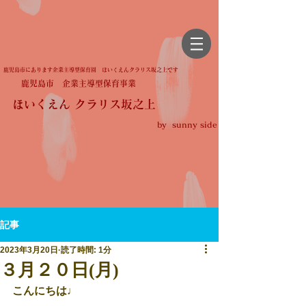
鹿児島市にあります企業主導型保育園 ほいくえんクラリス坂之上です
鹿児島市 企業主導型保育事業
ほいくえん クラリス坂之上
by sunny side
記事
2023年3月20日
読了時間: 1分
３月２０日(月)
こんにちは♩