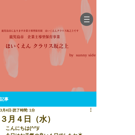
鹿児島市にあります企業主導型保育園 ほいくえんクラリス坂之上です
鹿児島市 企業主導型保育事業
ほいくえん クラリス坂之上
by sunny side
記事
3月4日
読了時間: 1分
３月４日（水）
こんにちは(^^)/