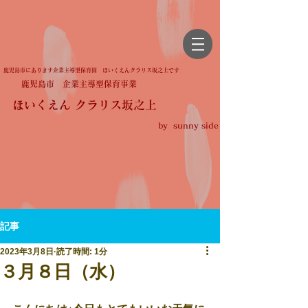
鹿児島市にあります企業主導型保育園 ほいくえんクラリス坂之上です
鹿児島市 企業主導型保育事業
ほいくえん クラリス坂之上
by sunny side
記事
2023年3月8日
読了時間: 1分
３月８日（水）