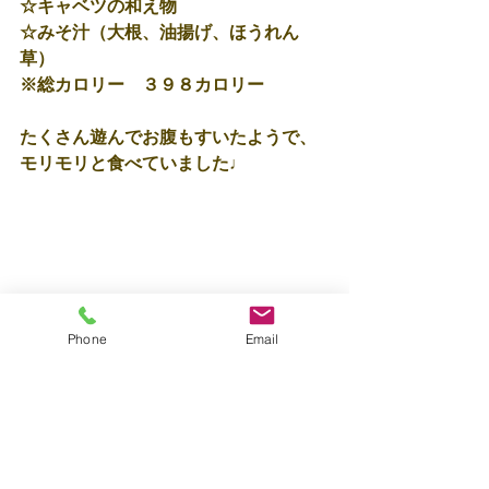
☆キャベツの和え物
☆みそ汁（大根、油揚げ、ほうれん
草）
※総カロリー　３９８カロリー
たくさん遊んでお腹もすいたようで、
モリモリと食べていました♩
保育士☆彡田村
Phone
Email
すべて表示
最新記事