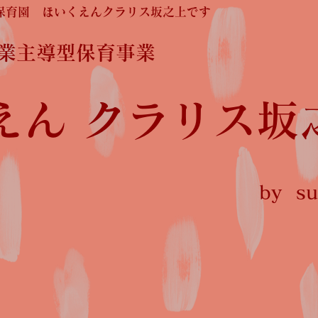
保育園 ほいくえんクラリス坂之上です
企業主導型保育事業
えん クラリス坂
by sun