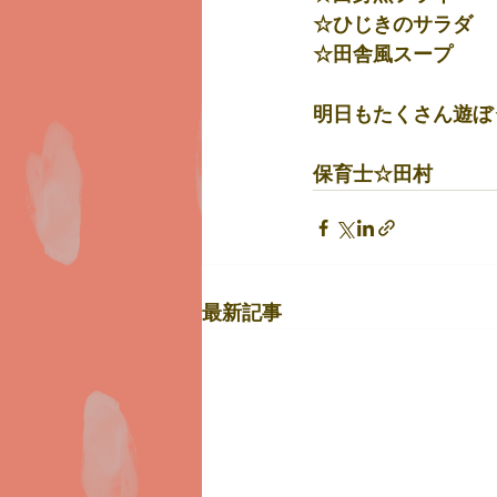
☆ひじきのサラダ
☆田舎風スープ
明日もたくさん遊ぼ
保育士☆田村
最新記事