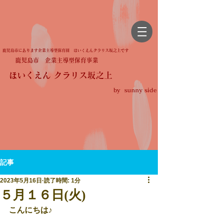
鹿児島市にあります企業主導型保育園 ほいくえんクラリス坂之上です
鹿児島市 企業主導型保育事業
ほいくえん クラリス坂之上
by sunny side
記事
2023年5月16日
読了時間: 1分
５月１６日(火)
こんにちは♪