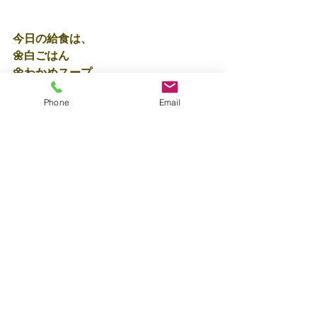
今日の給食は、
🌼白ごはん
🌼わかめスープ
🌼ブロッコリーの胡麻和え
Phone
Email
🌼カラフルマーボー
ごはんをたべてぐっすり夢の中
でした💤🥱
明日もたくさんあそぼうね♩
保育士🍎近道