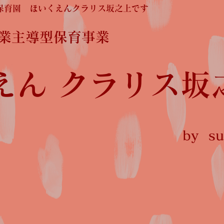
保育園 ほいくえんクラリス坂之上です
企業主導型保育事業
えん クラリス坂
by sun