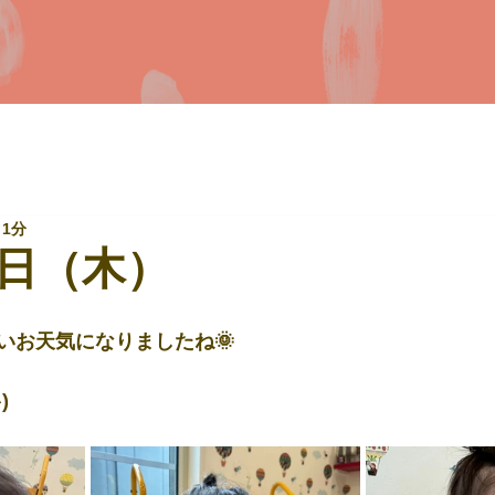
 1分
日（木）
いお天気になりましたね🌞
)