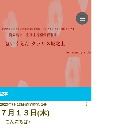
鹿児島市にあります企業主導型保育園 ほいくえんクラリス坂之上です
鹿児島市 企業主導型保育事業
ほいくえん クラリス坂之上
by sunny side
記事
2023年7月13日
読了時間: 1分
７月１３日(木)
こんにちは♪