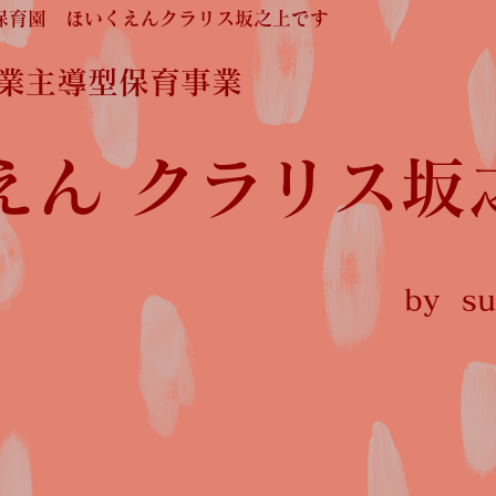
保育園 ほいくえんクラリス坂之上です
企業主導型保育事業
えん クラリス坂
by sun