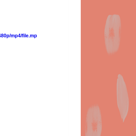
80p/mp4/file.mp