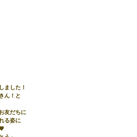
しました！
きん！と
お友だちに
れる姿に

とう」