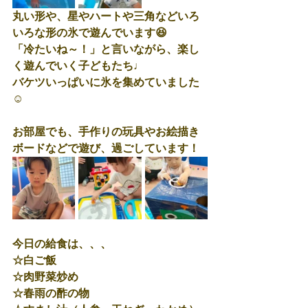
丸い形や、星やハートや三角などいろ
いろな形の氷で遊んでいます😆
「冷たいね～！」と言いながら、楽し
く遊んでいく子どもたち♩
バケツいっぱいに氷を集めていました
☺
お部屋でも、手作りの玩具やお絵描き
ボードなどで遊び、過ごしています！
今日の給食は、、、
☆白ご飯
☆肉野菜炒め
☆春雨の酢の物