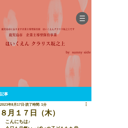
鹿児島市にあります企業主導型保育園 ほいくえんクラリス坂之上です
鹿児島市 企業主導型保育事業
ほいくえん クラリス坂之上
by sunny side
記事
2023年8月17日
読了時間: 1分
８月１７日（木）
こんにちは♪