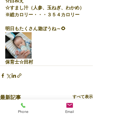
☆白和え
☆すまし汁（人参、玉ねぎ、わかめ）
※総カロリー・・・３５４カロリー
明日もたくさん遊ぼうね～🌻
保育士☆田村
すべて表示
最新記事
Phone
Email