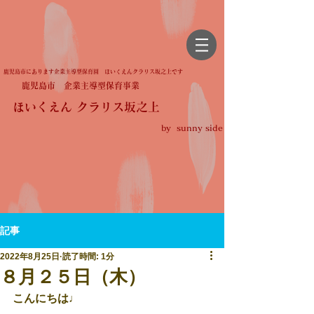
鹿児島市にあります企業主導型保育園 ほいくえんクラリス坂之上です
鹿児島市 企業主導型保育事業
ほいくえん クラリス坂之上
by sunny side
記事
2022年8月25日
読了時間: 1分
８月２５日（木）
こんにちは♩