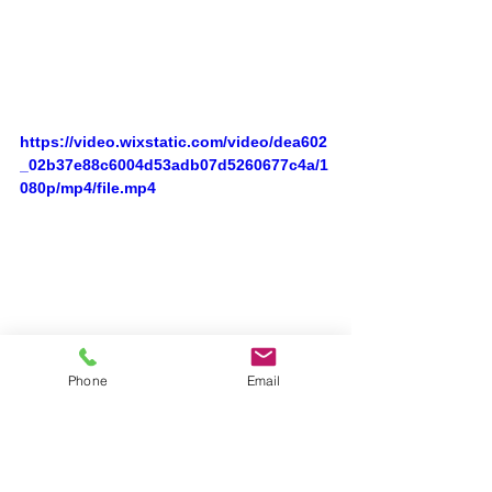
https://video.wixstatic.com/video/dea602
_02b37e88c6004d53adb07d5260677c4a/1
080p/mp4/file.mp4
https://video.wixstatic.com/video/dea602
_23841c408b594d1cbc5becc93eceae4e/1
Phone
Email
080p/mp4/file.mp4