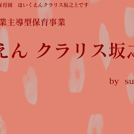
保育園 ほいくえんクラリス坂之上です
企業主導型保育事業
えん クラリス坂
by sun