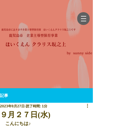
鹿児島市にあります企業主導型保育園 ほいくえんクラリス坂之上です
鹿児島市 企業主導型保育事業
ほいくえん クラリス坂之上
by sunny side
記事
2023年9月27日
読了時間: 1分
９月２７日(水)
こんにちは♪