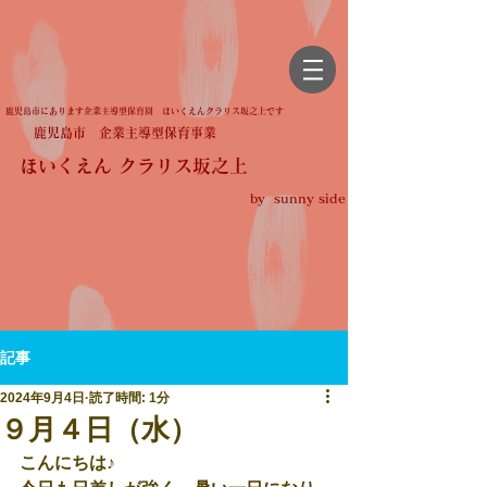
鹿児島市にあります企業主導型保育園 ほいくえんクラリス坂之上です
鹿児島市 企業主導型保育事業
ほいくえん クラリス坂之上
by sunny side
記事
2024年9月4日
読了時間: 1分
９月４日（水）
こんにちは♪