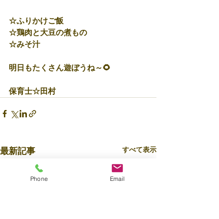
☆ふりかけご飯
☆鶏肉と大豆の煮もの
☆みそ汁
明日もたくさん遊ぼうね～🌻
保育士☆田村
すべて表示
最新記事
Phone
Email