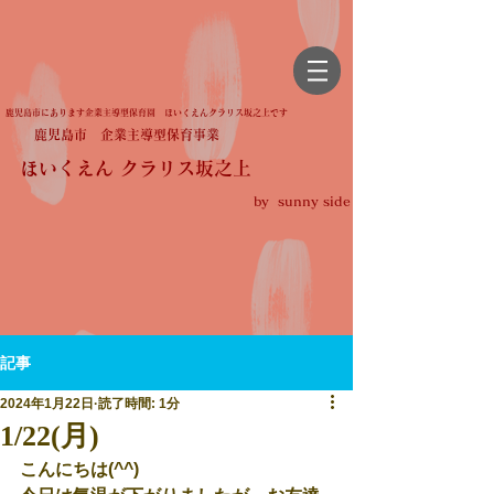
鹿児島市にあります企業主導型保育園 ほいくえんクラリス坂之上です
鹿児島市 企業主導型保育事業
ほいくえん クラリス坂之上
by sunny side
記事
2024年1月22日
読了時間: 1分
1/22(月)
こんにちは(^^)