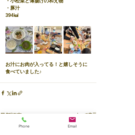
・小松菜と薄揚げの和え物
・豚汁
394㎉
お汁にお肉が入ってる！と嬉しそうに
食べていました♪
すべて表示
最新記事
Phone
Email