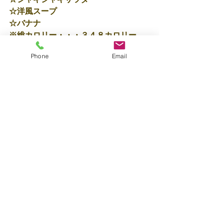
☆洋風スープ
☆バナナ
※総カロリー・・・３４８カロリー
Phone
Email
明日もたくさん遊ぼうね♡♡
保育士☆松窪
すべて表示
最新記事