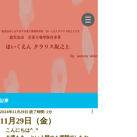
鹿児島市にあります企業主導型保育園 ほいくえんクラリス坂之上です
鹿児島市 企業主導型保育事業
ほいくえん クラリス坂之上
by sunny side
記事
2024年11月29日
読了時間: 1分
11月29日（金）
こんにちは^_^