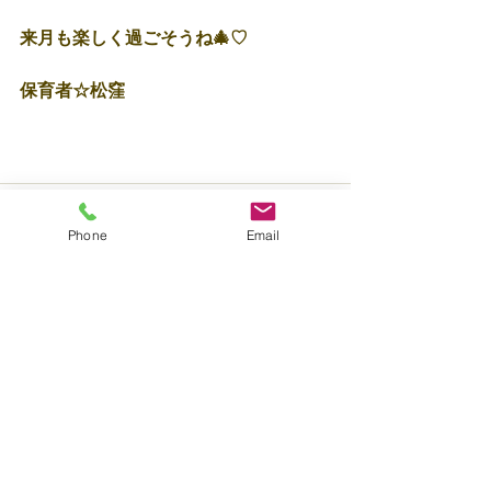
来月も楽しく過ごそうね🎄♡
保育者☆松窪
Phone
Email
すべて表示
最新記事