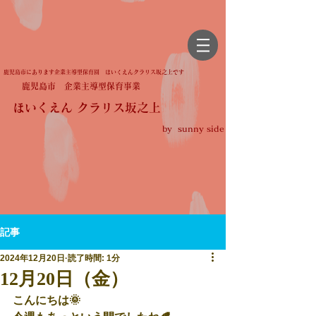
鹿児島市にあります企業主導型保育園 ほいくえんクラリス坂之上です
鹿児島市 企業主導型保育事業
ほいくえん クラリス坂之上
by sunny side
記事
2024年12月20日
読了時間: 1分
12月20日（金）
こんにちは🌞