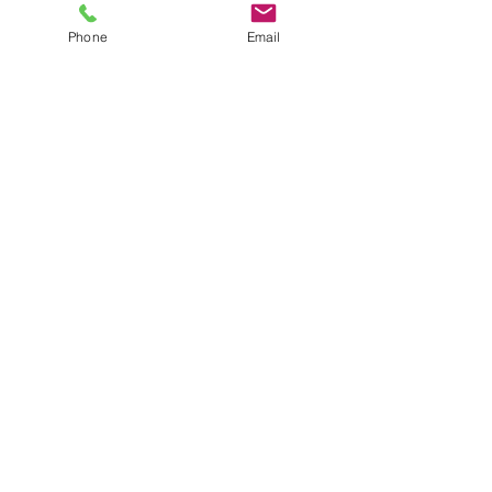
来週もたくさん遊ぼうね🌼
Phone
Email
保育士☆松窪
すべて表示
最新記事