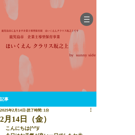
鹿児島市にあります企業主導型保育園 ほいくえんクラリス坂之上です
鹿児島市 企業主導型保育事業
ほいくえん クラリス坂之上
by sunny side
記事
2025年2月14日
読了時間: 1分
2月14日（金）
こんにちは(^^)/