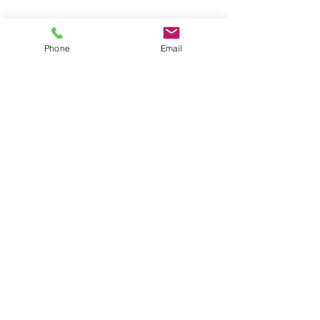
Phone
Email
来週もたくさん遊ぼうね♡
保育士☆松窪
すべて表示
最新記事