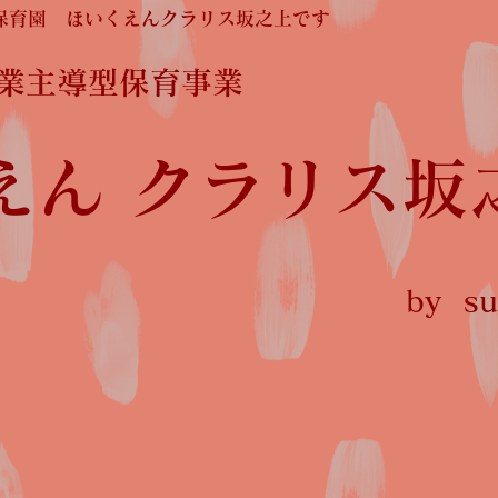
保育園 ほいくえんクラリス坂之上です
企業主導型保育事業
えん クラリス坂
by sun