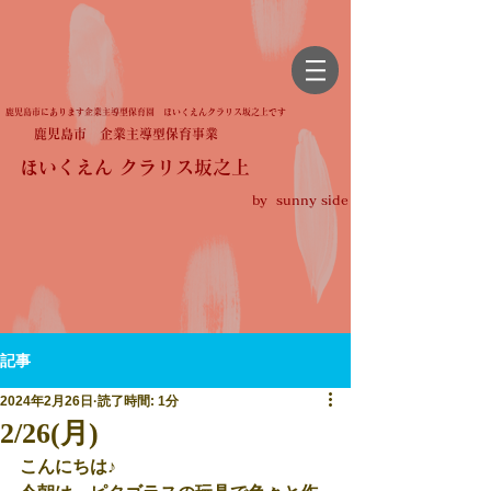
鹿児島市にあります企業主導型保育園 ほいくえんクラリス坂之上です
鹿児島市 企業主導型保育事業
ほいくえん クラリス坂之上
by sunny side
記事
2024年2月26日
読了時間: 1分
2/26(月)
こんにちは♪