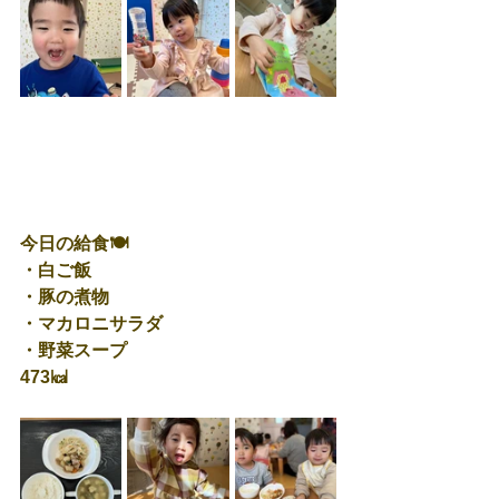
今日の給食🍽
・白ご飯
・豚の煮物
・マカロニサラダ
・野菜スープ
473㎉