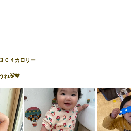
３０４カロリー
ね🐻💖