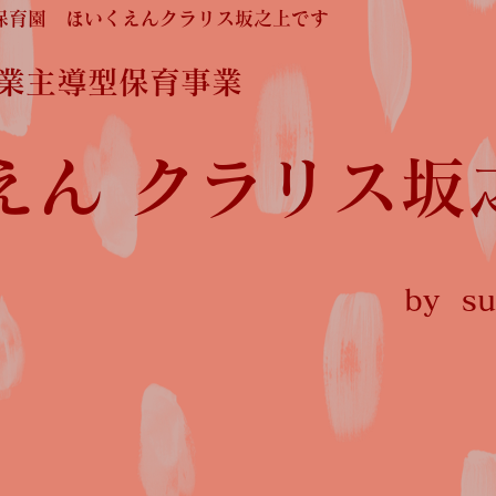
保育園 ほいくえんクラリス坂之上です
企業主導型保育事業
えん クラリス坂
by sun