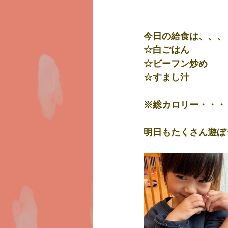
今日の給食は、、、
☆白ごはん
☆ビーフン炒め
☆すまし汁
※総カロリー・・・
明日もたくさん遊ぼう