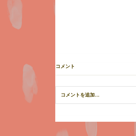
コメント
７月31日（金）
コメントを追加…