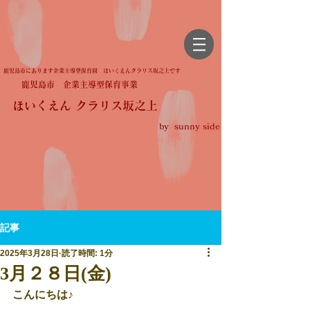
鹿児島市にあります企業主導型保育園 ほいくえんクラリス坂之上です
鹿児島市 企業主導型保育事業
ほいくえん クラリス坂之上
by sunny side
記事
2025年3月28日
読了時間: 1分
3月２８日(金)
こんにちは♪