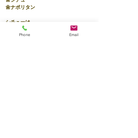
🌼ナポリタン
シチューは
おかわりまでペロリでしたよ😋🍴✨
Phone
Email
明日もたくさんあそぼうね♩
保育士🍎近道
すべて表示
最新記事