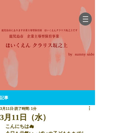
鹿児島市にあります企業主導型保育園 ほいくえんクラリス坂之上です
鹿児島市 企業主導型保育事業
ほいくえん クラリス坂之上
by sunny side
記事
3月11日
読了時間: 1分
3月11日（水）
こんにちは☁