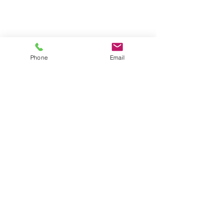
Phone
Email
コメント
７月２９日(水)
７月２７日(月)
コメントを追加…