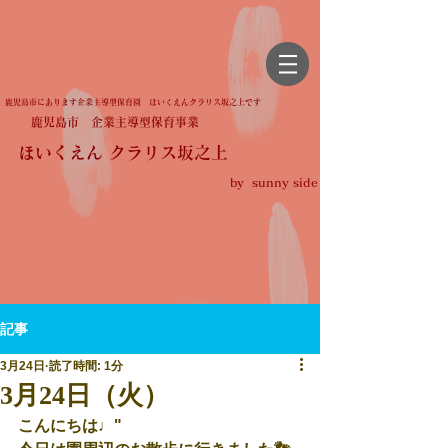
鹿児島市にあります企業主導型保育園 ほいくえんクラリス坂之上です
鹿児島市 企業主導型保育事業
ほいくえん クラリス坂之上
by sunny side
記事
3月24日
読了時間: 1分
3月24日（火）
こんにちは♩"