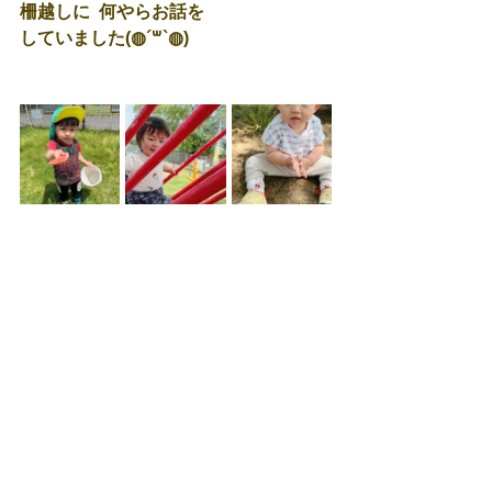
柵越しに  何やらお話を
していました(◍´꒳`◍)