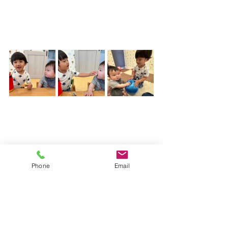
今日の給食は……
Phone
Email
☆白ご飯
☆ひじきの炒め煮
☆豚汁
総カロリー＊413kcal
みんな ぐっすり