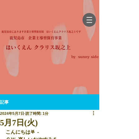
鹿児島市にあります企業主導型保育園 ほいくえんクラリス坂之上です
鹿児島市 企業主導型保育事業
ほいくえん クラリス坂之上
by sunny side
記事
2024年5月7日
読了時間: 1分
5月7日(火)
こんにちは𖤐  -